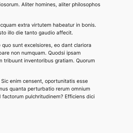
sorum. Aliter homines, aliter philosophos
uicquam extra virtutem habeatur in bonis.
to illo die tanto gaudio affecit.
quo sunt excelsiores, eo dant clariora
utebare non numquam. Quodsi ipsam
 tribuunt inventoribus gratiam. Quorum
. Sic enim censent, oportunitatis esse
idemus quanta perturbatio rerum omnium
 factorum pulchritudinem? Efficiens dici