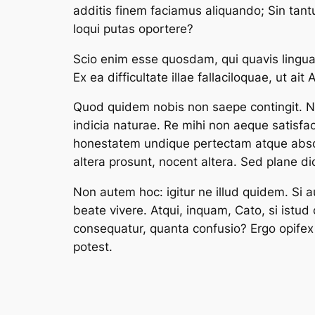
additis finem faciamus aliquando; Sin tan
loqui putas oportere?
Scio enim esse quosdam, qui quavis lingua p
Ex ea difficultate illae fallaciloquae, ut ai
Quod quidem nobis non saepe contingit. Nun
indicia naturae. Re mihi non aeque satisf
honestatem undique pertectam atque absol
altera prosunt, nocent altera. Sed plane dic
Non autem hoc: igitur ne illud quidem. Si a
beate vivere. Atqui, inquam, Cato, si istu
consequatur, quanta confusio? Ergo opifex 
potest.