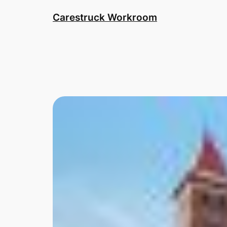
Skip
Carestruck Workroom
to
content