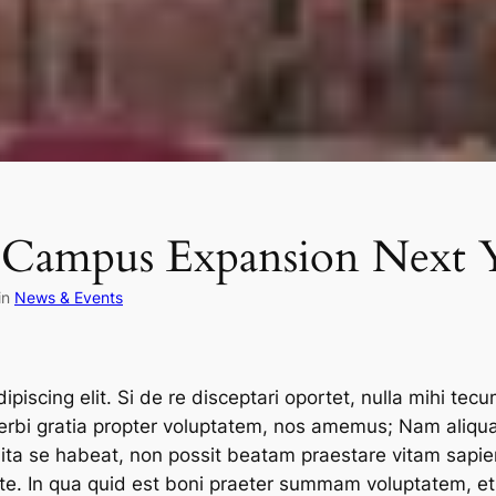
 Campus Expansion Next 
in
News & Events
iscing elit. Si de re disceptari oportet, nulla mihi tecu
rbi gratia propter voluptatem, nos amemus; Nam aliquan
 ita se habeat, non possit beatam praestare vitam sapi
rete. In qua quid est boni praeter summam voluptatem,