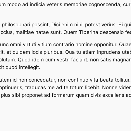
tum modo ad indicia veteris memoriae cognoscenda, curio
hilosophari possint; Dici enim nihil potest verius. Si q
t Accius, malitiae natae sunt. Quem Tiberina descensio fes
c omni virtuti vitium contrario nomine opponitur. Quae 
acit, et quidem locis pluribus. Qua tu etiam inprudens 
utam. Quod idem cum vestri faciant, non satis magnam
it quod intellegit.
utem id non concedatur, non continuo vita beata tollitur
d optinueris, traducas me ad te totum licebit. Nonne v
plus sibi proponet ad formarum quam civis excellens ad