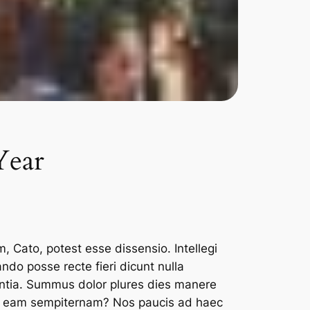
Year
m, Cato, potest esse dissensio. Intellegi
do posse recte fieri dicunt nulla
entia. Summus dolor plures dies manere
 et eam sempiternam? Nos paucis ad haec